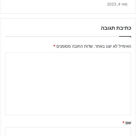
מאי 4, 2023
כתיבת תגובה
האימייל לא יוצג באתר.
שדות החובה מסומנים
*
ה
ת
ג
ו
ב
ה
ש
ל
שם
*
ך