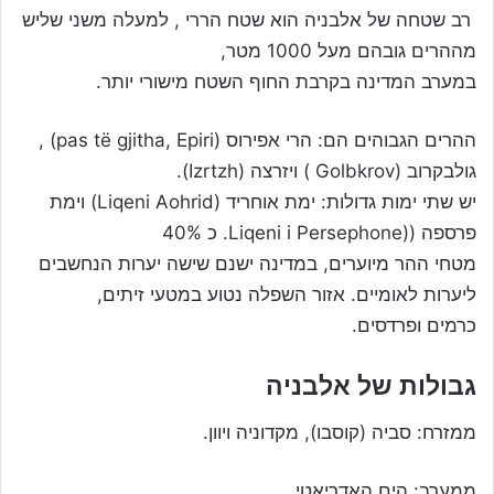
רב שטחה של אלבניה הוא שטח הררי , למעלה משני שליש
מההרים גובהם מעל 1000 מטר,
במערב המדינה בקרבת החוף השטח מישורי יותר.
ההרים הגבוהים הם: הרי אפירוס (pas të gjitha, Epiri) ,
גולבקרוב (Golbkrov ) ויזרצה (Izrtzh).
יש שתי ימות גדולות: ימת אוחריד (Liqeni Aohrid) וימת
פרספה ((Liqeni i Persephone. כ 40%
מטחי ההר מיוערים, במדינה ישנם שישה יערות הנחשבים
ליערות לאומיים. אזור השפלה נטוע במטעי זיתים,
כרמים ופרדסים.
גבולות של אלבניה
ממזרח: סביה (קוסבו), מקדוניה ויוון.
ממערב: הים האדריאטי.