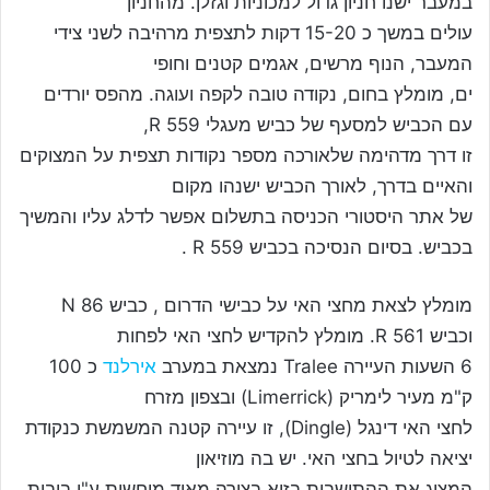
במעבר ישנו חניון גדול למכוניות וגזלן. מהחניון
עולים במשך כ 15-20 דקות לתצפית מרהיבה לשני צידי
המעבר, הנוף מרשים, אגמים קטנים וחופי
ים, מומלץ בחום, נקודה טובה לקפה ועוגה. מהפס יורדים
עם הכביש למסעף של כביש מעגלי 559 R,
זו דרך מדהימה שלאורכה מספר נקודות תצפית על המצוקים
והאיים בדרך, לאורך הכביש ישנהו מקום
של אתר היסטורי הכניסה בתשלום אפשר לדלג עליו והמשיך
בכביש. בסיום הנסיכה בכביש 559 R .
מומלץ לצאת מחצי האי על כבישי הדרום , כביש 86 N
וכביש 561 R. מומלץ להקדיש לחצי האי לפחות
6 השעות העיירה Tralee נמצאת במערב
אירלנד
כ 100
ק"מ מעיר לימריק (Limerrick) ובצפון מזרח
לחצי האי דינגל (Dingle), זו עיירה קטנה המשמשת כנקודת
יציאה לטיול בחצי האי. יש בה מוזיאון
המציג את ההתישבות בזוא בצורה מאוד מוחשית ע"י בובות