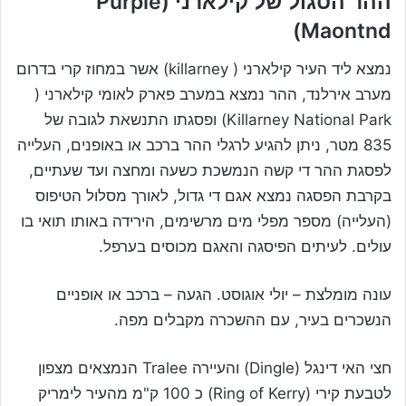
ההר הסגול של קילארני (Purple
Maontnd)
נמצא ליד העיר קילארני ( killarney) אשר במחוז קרי בדרום
מערב אירלנד, ההר נמצא במערב פארק לאומי קילארני (
Killarney National Park) ופסגתו התנשאת לגובה של
835 מטר, ניתן להגיע לרגלי ההר ברכב או באופנים, העלייה
לפסגת ההר די קשה הנמשכת כשעה ומחצה ועד שעתיים,
בקרבת הפסגה נמצא אגם די גדול, לאורך מסלול הטיפוס
(העלייה) מספר מפלי מים מרשימים, הירידה באותו תואי בו
עולים. לעיתים הפיסגה והאגם מכוסים בערפל.
עונה מומלצת – יולי אוגוסט. הגעה – ברכב או אופניים
הנשכרים בעיר, עם ההשכרה מקבלים מפה.
חצי האי דינגל (Dingle) והעיירה Tralee הנמצאים מצפון
לטבעת קירי (Ring of Kerry) כ 100 ק"מ מהעיר לימריק