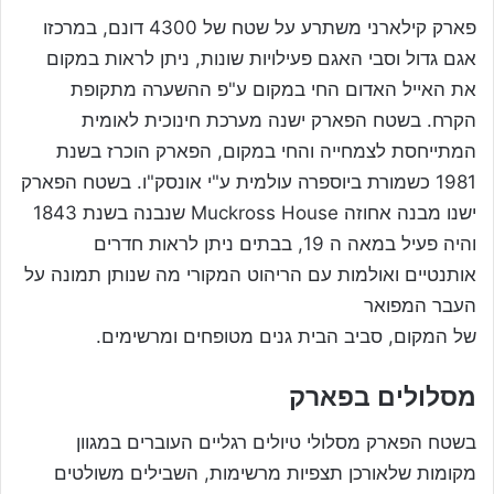
פארק קילארני משתרע על שטח של 4300 דונם, במרכזו
אגם גדול וסבי האגם פעילויות שונות, ניתן לראות במקום
את האייל האדום החי במקום ע"פ ההשערה מתקופת
הקרח. בשטח הפארק ישנה מערכת חינוכית לאומית
המתייחסת לצמחייה והחי במקום, הפארק הוכרז בשנת
1981 כשמורת ביוספרה עולמית ע"י אונסק"ו. בשטח הפארק
ישנו מבנה אחוזה Muckross House שנבנה בשנת 1843
והיה פעיל במאה ה 19, בבתים ניתן לראות חדרים
אותנטיים ואולמות עם הריהוט המקורי מה שנותן תמונה על
העבר המפואר
של המקום, סביב הבית גנים מטופחים ומרשימים.
מסלולים בפארק
בשטח הפארק מסלולי טיולים רגליים העוברים במגוון
מקומות שלאורכן תצפיות מרשימות, השבילים משולטים