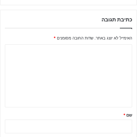
כתיבת תגובה
האימייל לא יוצג באתר.
שדות החובה מסומנים
*
ה
ת
ג
ו
ב
ה
ש
ל
שם
*
ך
*