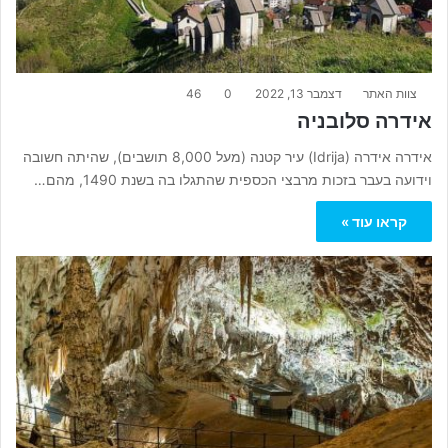
צוות האתר
דצמבר 13, 2022
0
46
אידרה סלובניה
אידרה אידרה (Idrija) עיר קטנה (מעל 8,000 תושבים), שהיתה חשובה
וידועה בעבר בזכות מרבצי הכספית שהתגלו בה בשנת 1490, מהם…
קראו עוד »