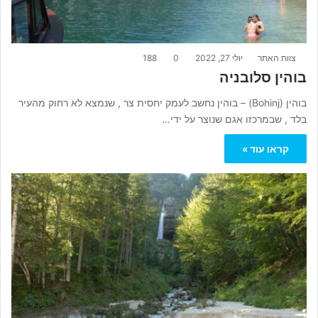
צוות האתר
יולי 27, 2022
0
188
בוהין סלובניה
בוהין (Bohinj) – בוהין נחשב לעמק יחסית צר , שנמצא לא רחוק מהעיר
בלד , שבמרכזו אגם שנוצר על ידי…
קראו עוד »