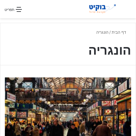
חפשו עבור
תפריט
דף הבית
/
הונגריה
הונגריה