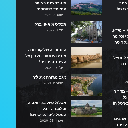
אתרי
ואטרקציות באיזור
פש של
המיוחד בטוסקנה
ינואר 5, 2021
תכל'ס מוזיאון ברלין
ו – מידע,
יוני 2, 2022
 וכל מה
ל העיר!
היסטוריה של קורדובה –
מידע היסטורי מעניין על
 למטייל
העיר הספרדית!
חדת
יולי 16, 2021
אגם מג'ורה איטליה
ינואר 11, 2021
– מדריך
על
מסלול טיול בקרואטיה
איטליה!
וסלובניה – כל
המסלולים הכי שווים!
 חשובים
אפריל 25, 2020
 לדעת