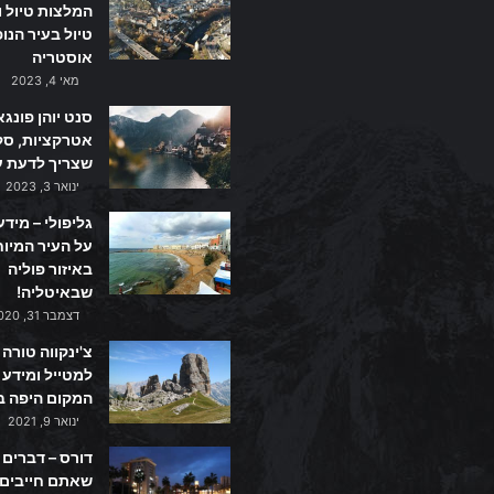
המלצות טיול ו
טיול בעיר הנו
אוסטריה
מאי 4, 2023
סנט יוהן פונגא
אטרקציות, סקי
שצריך לדעת ע
ינואר 3, 2023
גליפולי – מידע
על העיר המיו
באיזור פוליה
שבאיטליה!
דצמבר 31, 2020
צ'ינקווה טורה 
למטייל ומידע 
המקום היפה ב
ינואר 9, 2021
דורס – דברים
שאתם חייבים